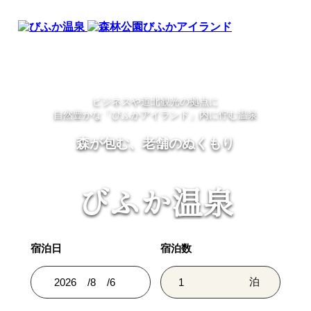
Skip
to
content
ビジネスや道北観光の拠点に
自然豊かな「びふかアイランド」内に佇む温泉
森が包む、老舗のぬくもり
びふか温泉
宿泊日
宿泊数
泊
/
/